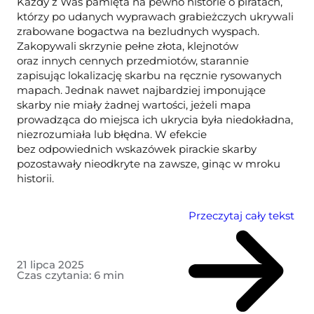
Każdy z Was pamięta na pewno historie o piratach,
którzy po udanych wyprawach grabieżczych ukrywali
zrabowane bogactwa na bezludnych wyspach.
Zakopywali skrzynie pełne złota, klejnotów
oraz innych cennych przedmiotów, starannie
zapisując lokalizację skarbu na ręcznie rysowanych
mapach. Jednak nawet najbardziej imponujące
skarby nie miały żadnej wartości, jeżeli mapa
prowadząca do miejsca ich ukrycia była niedokładna,
niezrozumiała lub błędna. W efekcie
bez odpowiednich wskazówek pirackie skarby
pozostawały nieodkryte na zawsze, ginąc w mroku
historii.
Przeczytaj cały tekst
21 lipca 2025
Czas czytania:
6
min