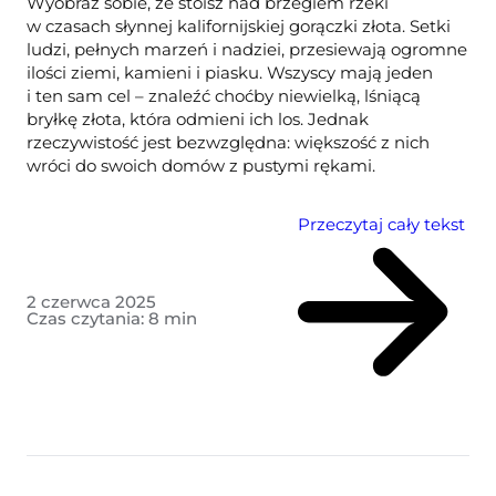
Wyobraź sobie, że stoisz nad brzegiem rzeki
w czasach słynnej kalifornijskiej gorączki złota. Setki
ludzi, pełnych marzeń i nadziei, przesiewają ogromne
ilości ziemi, kamieni i piasku. Wszyscy mają jeden
i ten sam cel – znaleźć choćby niewielką, lśniącą
bryłkę złota, która odmieni ich los. Jednak
rzeczywistość jest bezwzględna: większość z nich
wróci do swoich domów z pustymi rękami.
Przeczytaj cały tekst
2 czerwca 2025
Czas czytania:
8
min