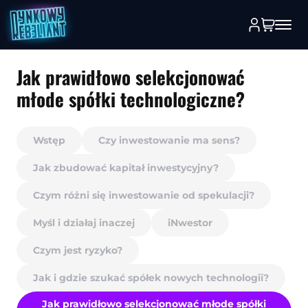
Jak prawidłowo selekcjonować
młode spółki technologiczne?
Wstęp
Czy inwestowanie ma sens?
Jak zbudować kapitał inwestycyjny?
Czym różni się inwestowanie od spekulacji?
Myśl i działaj inaczej
iNwestor
Czym jest ryzyko?
Jak i gdzie szukać spółek nowych technologii?
Jak prawidłowo selekcjonować młode spółki