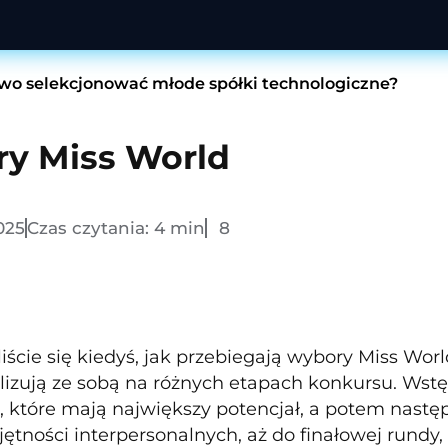
wo selekcjonować młode spółki technologiczne?
y Miss World
2025
Czas czytania:
4
min
8
iście się kiedyś, jak przebiegają wybory Miss Worl
lizują ze sobą na różnych etapach konkursu. Wst
 które mają największy potencjał, a potem następ
tności interpersonalnych, aż do finałowej rundy, g