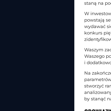
staną na p
W inwestowa
powstają se
wydawać się
konkurs pię
zidentyfikow
Waszym zada
Waszego por
i dodatkowo
Na zakończe
parametrów.
stworzyć ra
analizowany
by stanąć n