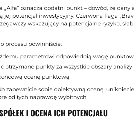
ga „Alfa” oznacza dodatni punkt – dowód, że dany 
ą jej potencjał inwestycyjny. Czerwona flaga „B
trzegawczy wskazujący na potencjalne ryzyko, sła
o procesu powinniście:
żdemu parametrowi odpowiednią wagę punktow
 otrzymane punkty za wszystkie obszary analizy 
 końcową ocenę punktową.
b zapewnicie sobie obiektywną ocenę, unikniecie 
bre od tych naprawdę wybitnych.
SPÓŁEK I OCENA ICH POTENCJAŁU