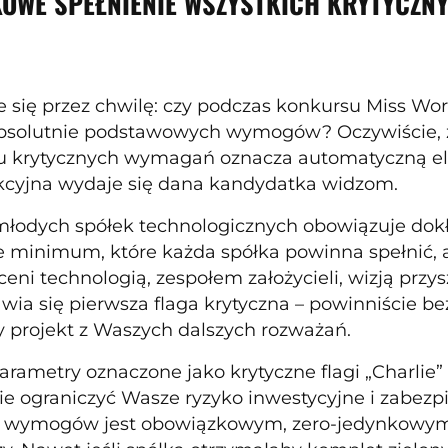
OWE SPEŁNIENIE WSZYSTKICH KRYTYCZNY
 się przez chwilę: czy podczas konkursu Miss Wo
absolutnie podstawowych wymogów? Oczywiście, ż
u krytycznych wymagań oznacza automatyczną elim
kcyjna wydaje się dana kandydatka widzom.
młodych spółek technologicznych obowiązuje dokła
e minimum, które każda spółka powinna spełnić, a
eni technologią, zespołem założycieli, wizją przy
awia się pierwsza flaga krytyczna – powinniście b
 projekt z Waszych dalszych rozważań.
arametry oznaczone jako krytyczne flagi „Charlie”
 ograniczyć Wasze ryzyko inwestycyjne i zabezpi
h wymogów jest obowiązkowym, zero-jedynkowym 