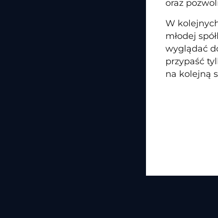
oraz pozwol
W kolejnyc
młodej spół
wyglądać d
przypaść ty
na kolejną 