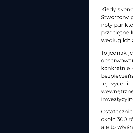
Kiedy skońc
Stworzony p
noty punkto
przeciętne 
według ich 
To jednak je
obserwowany
konkretnie 
bezpieczeńs
tej wycenie
wewnętrznej
inwestycyjn
Ostatecznie
około 300 r
ale to właś