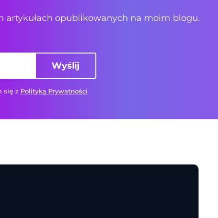
ych artykułach opublikowanych na moim blogu.
Wyślij
 się z
Polityką Prywatności