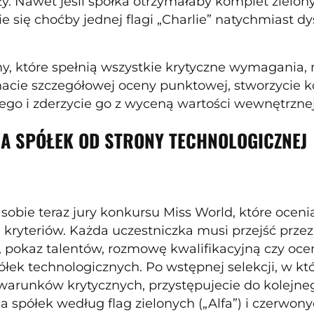
zy. Nawet jeśli spółka otrzymałaby komplet zielony
ie się choćby jednej flagi „Charlie” natychmiast d
rmy, które spełnią wszystkie krytyczne wymagania,
acie szczegółowej oceny punktowej, stworzycie k
ego i zderzycie go z wyceną wartości wewnętrznej
A SPÓŁEK OD STRONY TECHNOLOGICZNEJ
sobie teraz jury konkursu Miss World, które ocen
 kryteriów. Każda uczestniczka musi przejść prze
, pokaz talentów, rozmowę kwalifikacyjną czy oce
łek technologicznych. Po wstępnej selekcji, w k
warunków krytycznych, przystępujecie do kolejne
 spółek według flag zielonych („Alfa”) i czerwonyc