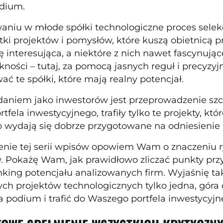
odium.
niu w młode spółki technologiczne proces selek
tki projektów i pomysłów, które kuszą obietnicą 
 interesująca, a niektóre z nich nawet fascynują
kności – tutaj, za pomocą jasnych reguł i precyzyj
ać te spółki, które mają realny potencjał.
niem jako inwestorów jest przeprowadzenie szczegó
tfela inwestycyjnego, trafiły tylko te projekty, k
 wydają się dobrze przygotowane na odniesienie
nie tej serii wpisów opowiem Wam o znaczeniu r
 Pokażę Wam, jak prawidłowo zliczać punkty pr
nking potencjału analizowanych firm. Wyjaśnię tak
ch projektów technologicznych tylko jedna, góra d
a podium i trafić do Waszego portfela inwestycyj