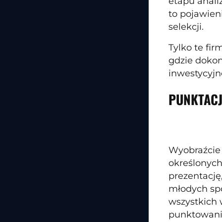
etapu anali
to pojawien
selekcji.
Tylko te fi
gdzie dokon
inwestycyjn
PUNKTACJ
Wyobraźcie 
określonych
prezentację
młodych spó
wszystkich 
punktowania