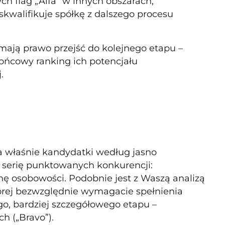
ch flag „Alfa” w innych obszarach,
yskwalifikuje spółkę z dalszego procesu
 mają prawo przejść do kolejnego etapu –
ońcowy ranking ich potencjału
.
ia właśnie kandydatki według jasno
z serię punktowanych konkurencji:
nę osobowości. Podobnie jest z Waszą analizą
tórej bezwzględnie wymagacie spełnienia
go, bardziej szczegółowego etapu –
h („Bravo”).