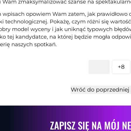
i Wam zmaksymalizować szanse na spektakularne 
h wpisach opowiem Wam zatem, jak prawidłowo 
ki technologicznej. Pokażę, czym różni się warto
obry model wyceny i jak uniknąć typowych błędó
lko tej kandydatce, na której będzie mogła odpowi
serię naszych spotkań.
+8
Wróć do poprzedniej 
ZAPISZ SIĘ NA MÓJ N