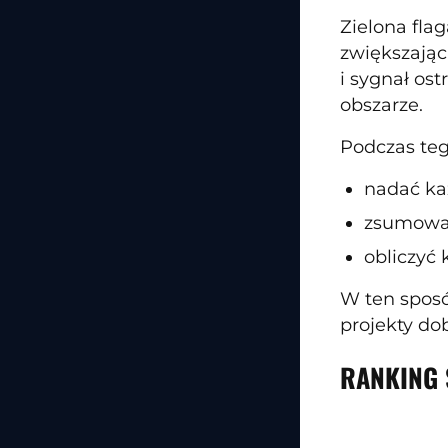
Zielona fla
zwiększając
i sygnał os
obszarze.
Podczas teg
nadać ka
zsumować
obliczyć
W ten sposó
projekty do
RANKING 