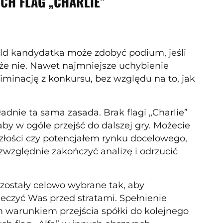
CH FLAG „CHARLIE”
rld kandydatka może zdobyć podium, jeśli
e nie. Nawet najmniejsze uchybienie
inację z konkursu, bez względu na to, jak
dnie ta sama zasada. Brak flagi „Charlie”
by w ogóle przejść do dalszej gry. Możecie
szłości czy potencjałem rynku docelowego,
ezwzględnie zakończyć analizę i odrzucić
 zostały celowo wybrane tak, aby
eczyć Was przed stratami. Spełnienie
warunkiem przejścia spółki do kolejnego