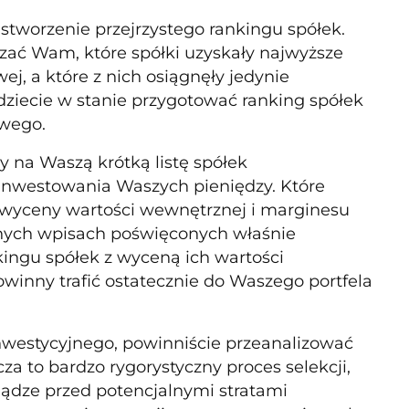
stworzenie przejrzystego rankingu spółek.
ać Wam, które spółki uzyskały najwyższe
j, a które z nich osiągnęły jedynie
dziecie w stanie przygotować ranking spółek
owego.
ły na Waszą krótką listę spółek
ainwestowania Waszych pieniędzy. Które
a wyceny wartości wewnętrznej i marginesu
jnych wpisach poświęconych właśnie
kingu spółek z wyceną ich wartości
winny trafić ostatecznie do Waszego portfela
inwestycyjnego, powinniście przeanalizować
a to bardzo rygorystyczny proces selekcji,
niądze przed potencjalnymi stratami