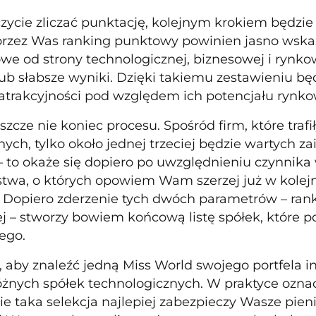
zycie zliczać punktację, kolejnym krokiem będzie 
rzez Was ranking punktowy powinien jasno wskaz
we od strony technologicznej, biznesowej i rynkowe
lub słabsze wyniki. Dzięki takiemu zestawieniu bę
atrakcyjności pod względem ich potencjału rynk
szcze nie koniec procesu. Spośród firm, które trafi
ch, tylko około jednej trzeciej będzie wartych z
– to okaże się dopiero po uwzględnieniu czynnik
twa, o których opowiem Wam szerzej już w kole
. Dopiero zderzenie tych dwóch parametrów – ran
 – stworzy bowiem końcową listę spółek, które po
ego.
, aby znaleźć jedną Miss World swojego portfela 
óżnych spółek technologicznych. W praktyce oznacz
nie taka selekcja najlepiej zabezpieczy Wasze pie