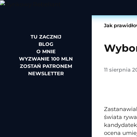
Jak prawidło
TU ZACZNIJ
BLOG
Wybor
O MNIE
WYZWANIE 100 MLN
ZOSTAŃ PATRONEM
11 sierpnia 
NEWSLETTER
Zastanawial
świata rywa
kandydatek,
ocena umieję