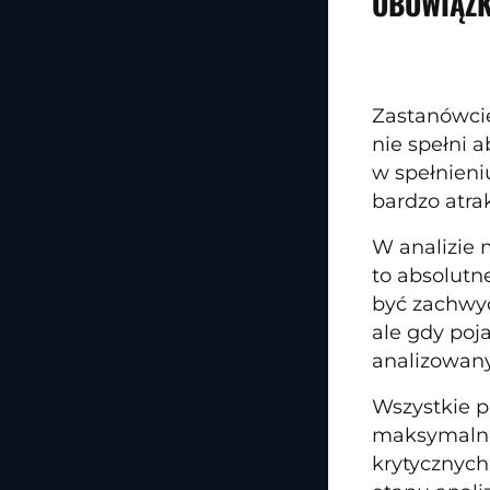
OBOWIĄZK
Zastanówcie
nie spełni 
w spełnieni
bardzo atra
W analizie 
to absolutn
być zachwyc
ale gdy poj
analizowany
Wszystkie p
maksymalnie
krytycznyc