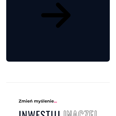
Zmień myślenie
...
INWESTUJ
INACZ
E
J