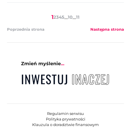
1
...
...
2
3
4
5
10
11
Poprzednia strona
Następna strona
Zmień myślenie
...
INWESTUJ
INACZ
E
J
Regulamin serwisu
Polityka prywatności
Klauzula o doradztwie finansowym