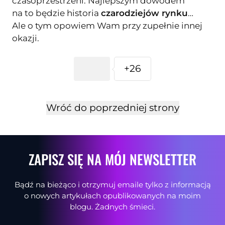
czasoprzestrzeni. Najlepszym dowodem
na to będzie historia
czarodziejów rynku
…
Ale o tym opowiem Wam przy zupełnie innej
okazji.
+26
Wróć do poprzedniej strony
ZAPISZ SIĘ NA MÓJ NEWSLETTER
Bądź na bieżąco i otrzymuj emaile tylko z informacją
o nowych artykułach opublikowanych na moim
blogu. Żadnych śmieci.