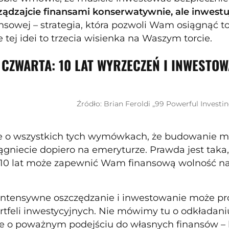
ządzajcie finansami konserwatywnie, ale inwestu
ansowej – strategia, która pozwoli Wam osiągnąć t
 tej idei to trzecia wisienka na Waszym torcie.
 CZWARTA: 10 LAT WYRZECZEŃ I INWESTOW
Źródło: Brian Feroldi „99 Powerful Investin
 o wszystkich tych wymówkach, że budowanie maj
ągniecie dopiero na emeryturze. Prawda jest taka
 10 lat może zapewnić Wam finansową wolność na re
intensywne oszczędzanie i inwestowanie może pr
tfeli inwestycyjnych. Nie mówimy tu o odkładaniu
le o poważnym podejściu do własnych finansów – 