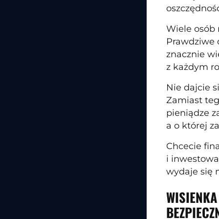
oszczędnoś
Wiele osób 
Prawdziwe o
znacznie wię
z każdym r
Nie dajcie s
Zamiast teg
pieniądze z
a o której z
Chcecie fin
i inwestowa
wydaje się 
WISIENKA
BEZPIECZ