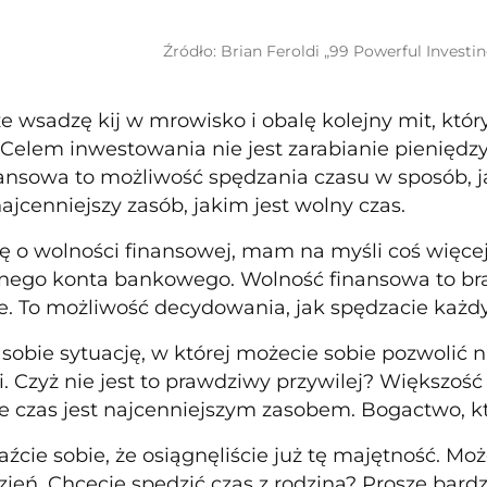
Źródło: Brian Feroldi „99 Powerful Investin
że wsadzę kij w mrowisko i obalę kolejny mit, któ
Celem inwestowania nie jest zarabianie pieniędzy
ansowa to możliwość spędzania czasu w sposób, j
jcenniejszy zasób, jakim jest wolny czas.
 o wolności finansowej, mam na myśli coś więcej 
nego konta bankowego. Wolność finansowa to bra
e. To możliwość decydowania, jak spędzacie każdy
sobie sytuację, w której możecie sobie pozwolić 
 Czyż nie jest to prawdziwy przywilej? Większość 
ie czas jest najcenniejszym zasobem. Bogactwo, któ
aźcie sobie, że osiągnęliście już tę majętność. Mo
dzień. Chcecie spędzić czas z rodziną? Proszę bard