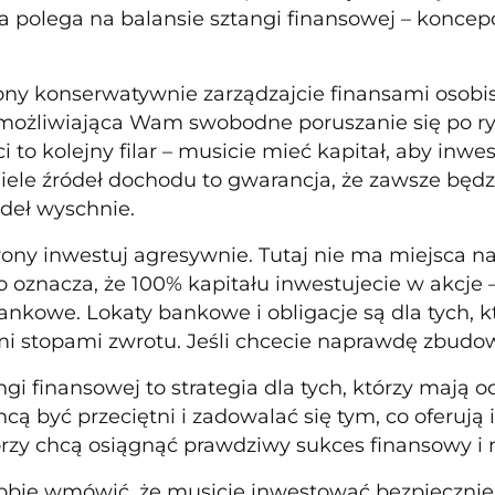
 polega na balansie sztangi finansowej – koncepcj
rony konserwatywnie zarządzajcie finansami osobist
emożliwiająca Wam swobodne poruszanie się po r
i to kolejny filar – musicie mieć kapitał, aby inw
ele źródeł dochodu to gwarancja, że zawsze będzie
ódeł wyschnie.
rony inwestuj agresywnie. Tutaj nie ma miejsca na
o oznacza, że 100% kapitału inwestujecie w akcje –
ankowe. Lokaty bankowe i obligacje są dla tych, kt
 stopami zwrotu. Jeśli chcecie naprawdę zbudow
gi finansowej to strategia dla tych, którzy mają o
hcą być przeciętni i zadowalać się tym, co oferują 
tórzy chcą osiągnąć prawdziwy sukces finansowy i n
sobie wmówić, że musicie inwestować bezpiecznie 