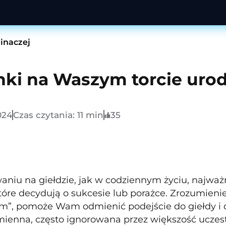
 inaczej
nki na Waszym torcie ur
024
Czas czytania:
11
min
35
niu na giełdzie, jak w codziennym życiu, najważni
tóre decydują o sukcesie lub porażce. Zrozumienie,
”, pomoże Wam odmienić podejście do giełdy i d
zmienna, często ignorowana przez większość uczes