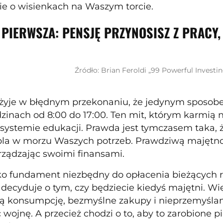
cie o wisienkach na Waszym torcie.
 PIERWSZA: PENSJĘ PRZYNOSISZ Z PRACY
Źródło: Brian Feroldi „99 Powerful Investin
 żyje w błędnym przekonaniu, że jedynym sposo
zinach od 8:00 do 17:00. Ten mit, którym karmią na
systemie edukacji. Prawda jest tymczasem taka, że
opla w morzu Waszych potrzeb. Prawdziwą majętno
rządzając swoimi finansami.
lko fundament niezbędny do opłacenia bieżących r
 decyduje o tym, czy będziecie kiedyś majętni. Wię
cą konsumpcję, bezmyślne zakupy i nieprzemyślane
ć wojnę. A przecież chodzi o to, aby to zarobione 