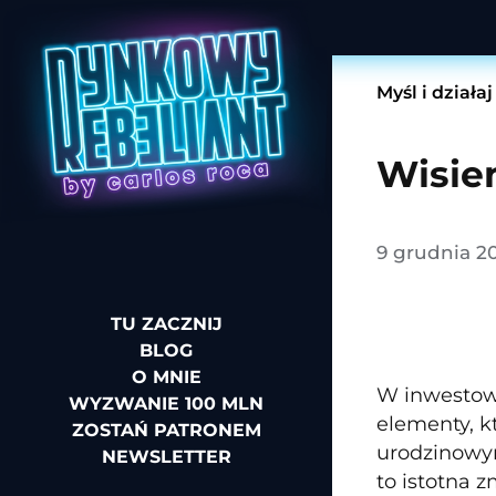
Myśl i działaj
Wisie
9 grudnia 2
TU ZACZNIJ
BLOG
O MNIE
W inwestowa
WYZWANIE 100 MLN
elementy, k
ZOSTAŃ PATRONEM
urodzinowym
NEWSLETTER
to istotna 