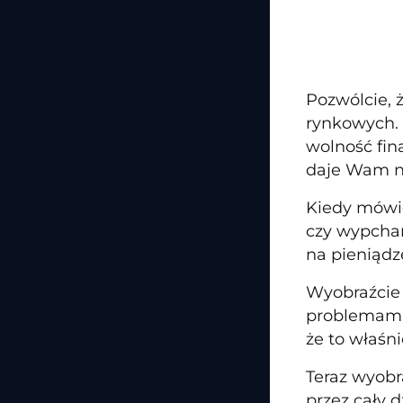
Pozwólcie, 
rynkowych. 
wolność fin
daje Wam na
Kiedy mówię
czy wypcha
na pieniądz
Wyobraźcie 
problemami.
że to właśn
Teraz wyobr
przez cały 