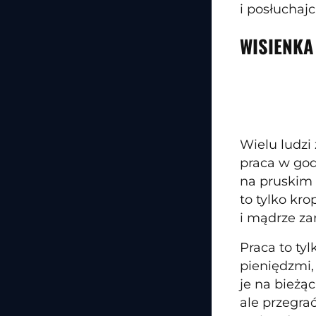
i posłuchaj
WISIENKA
Wielu ludzi
praca w god
na pruskim 
to tylko kr
i mądrze za
Praca to ty
pieniędzmi,
je na bieżą
ale przegra