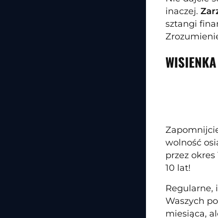
inaczej.
Zar
sztangi fin
Zrozumienie
WISIENKA
Zapomnijcie
wolność osi
przez okres
10 lat!
Regularne, 
Waszych por
miesiąca, a