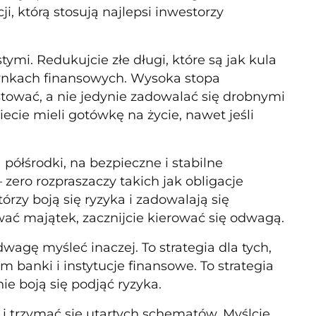
i, którą stosują najlepsi inwestorzy
ymi. Redukujcie złe długi, które są jak kula
ynkach finansowych. Wysoka stopa
estować, a nie jedynie zadowalać się drobnymi
cie mieli gotówkę na życie, nawet jeśli
 półśrodki, na bezpieczne i stabilne
 zero rozpraszaczy takich jak obligacje
órzy boją się ryzyka i zadowalają się
ać majątek, zacznijcie kierować się odwagą.
dwagę myśleć inaczej. To strategia dla tych,
im banki i instytucje finansowe. To strategia
ie boją się podjąć ryzyka.
i trzymać się utartych schematów. Myślcie