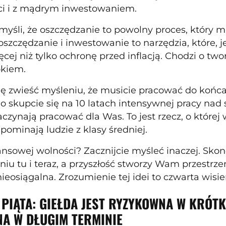
ci i z mądrym inwestowaniem.
myśli, że oszczędzanie to powolny proces, który m
szczędzanie i inwestowanie to narzędzia, które, j
cej niż tylko ochronę przed inflacją. Chodzi o two
okiem.
ię zwieść myśleniu, że musicie pracować do końca 
o skupcie się na 10 latach intensywnej pracy nad 
aczynają pracować dla Was. To jest rzecz, o której
apominają ludzie z klasy średniej.
ansowej wolności? Zacznijcie myśleć inaczej. Skon
niu tu i teraz, a przyszłość stworzy Wam przestrz
nieosiągalna. Zrozumienie tej idei to czwarta wis
 PIĄTA: GIEŁDA JEST RYZYKOWNA W KRÓTK
NA W DŁUGIM TERMINIE