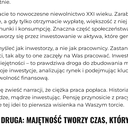
tnie.
acie to nowoczesne niewolnictwo XXI wieku. Zarab
e, a gdy tylko otrzymacie wypłatę, większość z ni
chunki i konsumpcję. Znaczna część społeczeństw
worzy się przez inwestowanie w aktywa, które g
myśleć jak inwestorzy, a nie jak pracownicy. Zasta
i, tak aby to one zaczęły na Was pracować. Inwe
iejętności – to prawdziwa droga do zbudowania ma
oje inwestycje, analizując rynek i podejmując klu
wolność finansową.
ię zwieść narracji, że ciężka praca popłaca. Histori
dze, mądrze inwestując. Pensję przynosicie z pra
 tej idei to pierwsza wisienka na Waszym torcie.
 DRUGA: MAJĘTNOŚĆ TWORZY CZAS, KTÓ