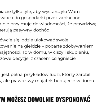
iacie tylko tyle, aby wystarczyło Wam
ej wraca do gospodarki przez zapłacone
a nie przyjmuje do wiadomości, że prawdziwą
enerują pasywny dochód.
nówcie się, gdzie ulokować swoje
stowanie na giełdzie – poparte zdobywaniem
jętności. To w domu, w ciszy i skupieniu,
czowe decyzje, z czasem osiągniecie
a jest pełna przykładów ludzi, którzy zarobili
cy, ale prawdziwy majątek budujecie w domu.
RYM MOŻESZ DOWOLNIE DYSPONOWAĆ