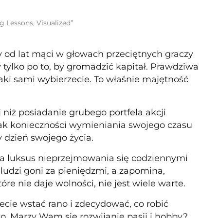
g Lessons, Visualized”
ry od lat mąci w głowach przeciętnych graczy
 tylko po to, by gromadzić kapitał. Prawdziwa
aki sami wybierzecie. To właśnie majętność
niż posiadanie grubego portfela akcji
k konieczności wymieniania swojego czasu
 dzień swojego życia.
na luksus nieprzejmowania się codziennymi
ludzi goni za pieniędzmi, a zapomina,
re nie daje wolności, nie jest wiele warte.
żecie wstać rano i zdecydować, co robić
zo. Marzy Wam się rozwijanie pasji i hobby?