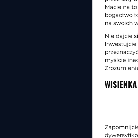
Macie na to
bogactwo to
na swoich 
Nie dajcie 
Inwestujcie
przeznaczyć
myślcie ina
Zrozumienie
WISIENKA
Zapomnijcie
dywersyfiko