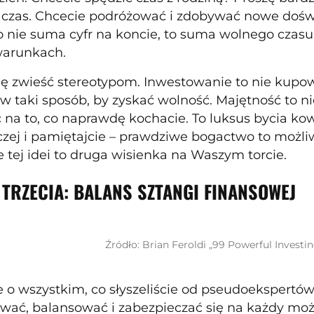
 czas. Chcecie podróżować i zdobywać nowe doś
 nie suma cyfr na koncie, to suma wolnego czasu,
warunkach.
się zwieść stereotypom. Inwestowanie to nie kupow
 w taki sposób, by zyskać wolność. Majętność to ni
 na to, co naprawdę kochacie. To luksus bycia k
czej i pamiętajcie – prawdziwe bogactwo to możliw
 tej idei to druga wisienka na Waszym torcie.
 TRZECIA: BALANS SZTANGI FINANSOWEJ
Źródło: Brian Feroldi „99 Powerful Investin
 o wszystkim, co słyszeliście od pseudoekspertó
wać, balansować i zabezpieczać się na każdy moż