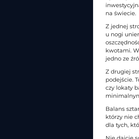
inwestycyjna
na świecie.
Z jednej st
u nogi uni
oszczędnośc
kwotami. Wi
jedno ze źr
Z drugiej st
podejście. T
czy lokaty b
minimalnymi
Balans sztan
którzy nie c
dla tych, k
Nie dajcie 