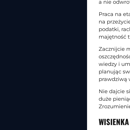
a nie odwro
Praca na et
na przeżyci
podatki, ra
majętność t
Zacznijcie 
oszczędnośc
wiedzy i um
planując sw
prawdziwą 
Nie dajcie s
duże pienią
Zrozumienie
WISIENKA