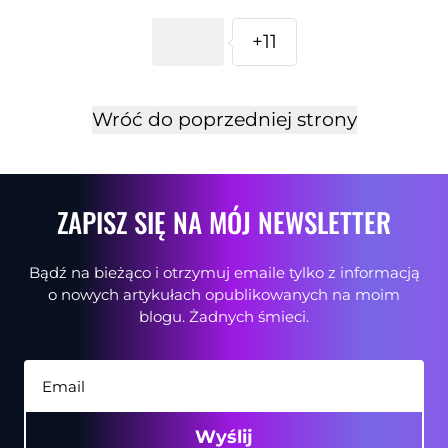
+11
Wróć do poprzedniej strony
ZAPISZ SIĘ NA MÓJ NEWSLETTER
Bądź na bieżąco i otrzymuj emaile tylko z informacją
o nowych artykułach opublikowanych na moim
blogu. Żadnych śmieci.
Wyślij