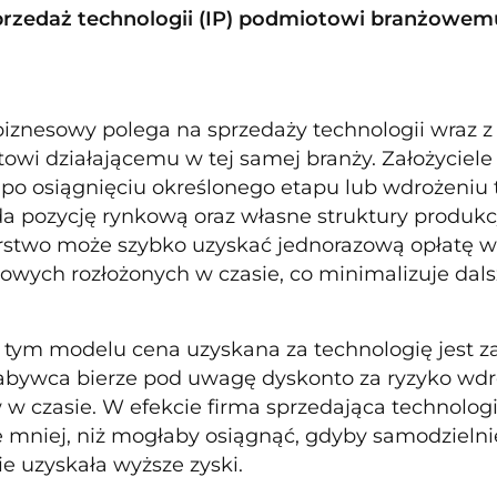
Sprzedaż technologii (IP) podmiotowi branżowem
iznesowy polega na sprzedaży technologii wraz z
towi działającemu w tej samej branży. Założyciele
 po osiągnięciu określonego etapu lub wdrożeniu
da pozycję rynkową oraz własne struktury produ
rstwo może szybko uzyskać jednorazową opłatę w
owych rozłożonych w czasie, co minimalizuje dals
tym modelu cena uzyskana za technologię jest zaz
bywca bierze pod uwagę dyskonto za ryzyko wdroż
w czasie. W efekcie firma sprzedająca technolog
e mniej, niż mogłaby osiągnąć, gdyby samodzieln
ie uzyskała wyższe zyski.