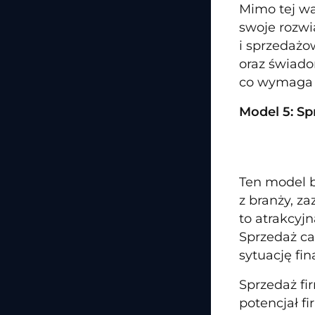
Mimo tej wa
swoje rozwi
i sprzedażo
oraz świado
co wymaga s
Model 5: S
Ten model b
z branży, z
to atrakcyj
Sprzedaż ca
sytuację fi
Sprzedaż fi
potencjał fi