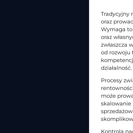
Tradycyjny 
oraz prowad
Wymaga to 
oraz własny
zwłaszcza w
od rozwoju 
kompetencji
działalność.
Procesy zwi
rentowności
może prowad
skalowanie 
sprzedażowe
skomplikowa
Kontrola na