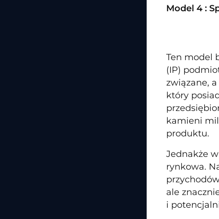
Model 4 : 
Ten model b
(IP) podmio
związane, a
który posia
przedsiębio
kamieni mil
produktu.
Jednakże w 
rynkowa. Na
przychodów 
ale znaczni
i potencjaln