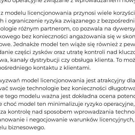
yzyko operacyjne związane z wprowadzaniem now
 z modelu licencjonowania przynosi wiele korzyści
h i ograniczenie ryzyka związanego z bezpośredn
ologie różnym partnerom, co pozwala na dywersyf
nkowego bez konieczności angażowania się w sk
owe. Jednakże model ten wiąże się również z pe
anie części zysków oraz utratę kontroli nad kluc
a, kanały dystrybucji czy obsługa klienta. To mo
pośredniego kontaktu z klientami.
yzwań model licencjonowania jest atrakcyjny dla 
ć swoje technologie bez konieczności długotrw
e tego modelu ważna jest dokładna ocena potenc
e choć model ten minimalizuje ryzyko operacyjne,
cza kontrolę nad sposobem wprowadzania technolo
anowanie i negocjowanie warunków licencyjnych,
elu biznesowego.