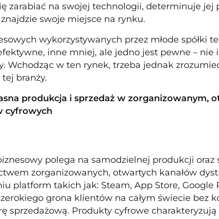
ię zarabiać na swojej technologii, determinuje jej
 znajdzie swoje miejsce na rynku.
esowych wykorzystywanych przez młode spółki tech
efektywne, inne mniej, ale jedno jest pewne – nie
ty. Wchodząc w ten rynek, trzeba jednak zrozumieć
tej branży.
łasna produkcja i sprzedaż w zorganizowanym, 
w cyfrowych
iznesowy polega na samodzielnej produkcji oraz
ctwem zorganizowanych, otwartych kanałów dystry
iu platform takich jak: Steam, App Store, Googl
szerokiego grona klientów na całym świecie bez 
urę sprzedażową. Produkty cyfrowe charakteryzują