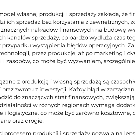
model własnej produkcji i sprzedaży zakłada, że f
zi ich sprzedaż bez korzystania z zewnętrznych, 
znacznych nakładów finansowych na budowę własn
ch kanałów sprzedaży, co bardzo wydłuża czas teg
 przypadku wystąpienia błędów operacyjnych. Zar
technologii, przez produkcję, aż po marketing i 
 i zasobów, co może być wyzwaniem, szczególnie 
ązane z produkcją i własną sprzedażą są czasochł
 oraz zwrotu z inwestycji. Każdy błąd w zarządza
zić do znaczących strat finansowych, zwiększając
działalności w różnych regionach wymaga dodatko
 i logistyczne, co może być zarówno kosztowne, c
ne oraz drogie.
d procesem produkcji i sprzedaży pozwala na lep