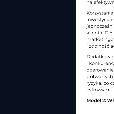
na efektywn
Korzystanie
inwestycjam
jednocześni
klienta. Do
marketingow
i zdolność a
Dodatkowo n
i konkurenc
operowanie 
z otwartych
ryzyka, co 
cyfrowym.
Model 2: Wł