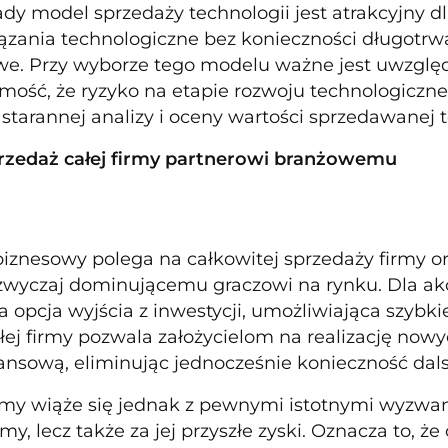
dy model sprzedaży technologii jest atrakcyjny d
ązania technologiczne bez konieczności długotr
we. Przy wyborze tego modelu ważne jest uwzglę
mość, że ryzyko na etapie rozwoju technologiczne
tarannej analizy i oceny wartości sprzedawanej t
przedaż całej firmy partnerowi branżowemu
iznesowy polega na całkowitej sprzedaży firmy ora
azwyczaj dominującemu graczowi na rynku. Dla akc
na opcja wyjścia z inwestycji, umożliwiająca szyb
łej firmy pozwala założycielom na realizację no
nansową, eliminując jednocześnie konieczność dal
rmy wiąże się jednak z pewnymi istotnymi wyzwa
rmy, lecz także za jej przyszłe zyski. Oznacza to, ż