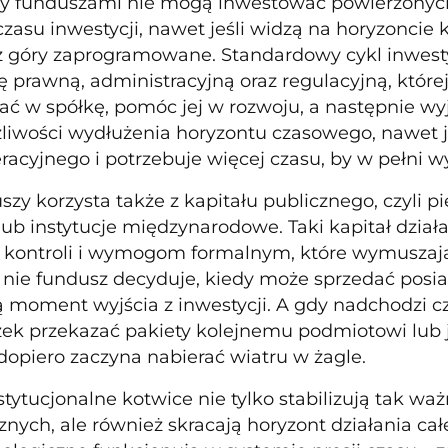
y funduszami nie mogą inwestować powierzonych
zasu inwestycji, nawet jeśli widzą na horyzoncie k
z góry zaprogramowane. Standardowy cykl inwestyc
 prawną, administracyjną oraz regulacyjną, któr
ć w spółkę, pomóc jej w rozwoju, a następnie wyj
iwości wydłużenia horyzontu czasowego, nawet je
racyjnego i potrzebuje więcej czasu, by w pełni w
szy korzysta także z kapitału publicznego, czyli 
ub instytucje międzynarodowe. Taki kapitał działa
 kontroli i wymogom formalnym, które wymuszają
o nie fundusz decyduje, kiedy może sprzedać posia
 moment wyjścia z inwestycji. A gdy nadchodzi c
k przekazać pakiety kolejnemu podmiotowi lub 
 dopiero zaczyna nabierać wiatru w żagle.
nstytucjonalne kotwice nie tylko stabilizują tak w
znych, ale również skracają horyzont działania c