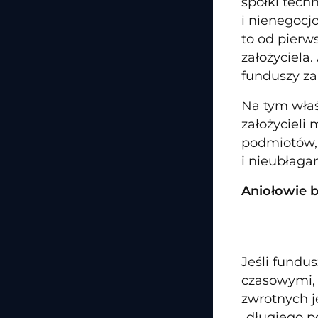
spółki tech
i nienegocj
to od pierw
założyciela
funduszy z
Na tym właś
założycieli
podmiotów, 
i nieubłagan
Aniołowie b
Jeśli fundu
czasowymi, 
zwrotnych je
„długiego p