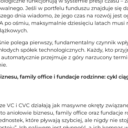
nologiczne funkcjonują w systemie presji czasu 
owalnego. Jeśli w portfelu funduszu znajduje się d
szego dnia wiadomo, że jego czas na rozwój jest 
. A po ośmiu, maksymalnie dziesięciu latach musi
alążkowych.
nie polega pierwszy, fundamentalny czynnik wpł
 młodych spółek technologicznych. Każdy, kto przy
automatycznie przejmuje z góry narzucony termi
ie.
iznesu, family office i fundacje rodzinne: cykl c
sze VC i CVC działają jak masywne okręty związa
to aniołowie biznesu, family office oraz fundacje 
dnostek, które pływają szybciej, ale nigdy nie sto
ostoju”. Ich paliwem jest płynność, a ich kompas w