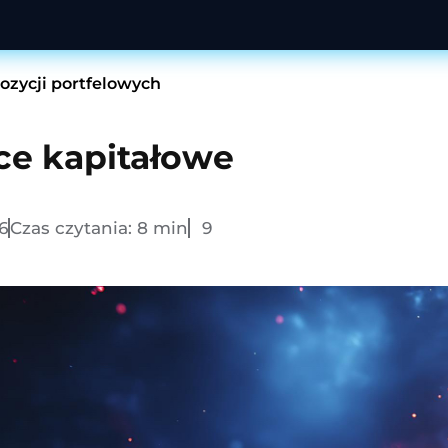
zycji portfelowych
ce kapitałowe
6
Czas czytania:
8
min
9