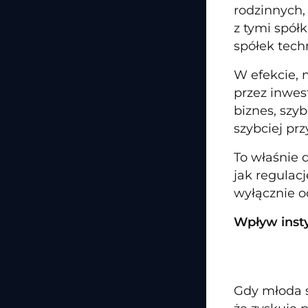
rodzinnych,
z tymi spół
spółek tech
W efekcie, 
przez inwes
biznes, szy
szybciej pr
To właśnie 
jak regulac
wyłącznie o
Wpływ insty
Gdy młoda s