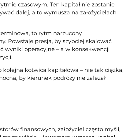
ytmie czasowym. Ten kapitał nie zostanie
ływać dalej, a to wymusza na założycielach
oterminowa, to rytm narzucony
y. Powstaje presja, by szybciej skalować
ać wyniki operacyjne – a w konsekwencji
ycji.
 kolejna kotwica kapitałowa – nie tak ciężka,
mocna, by kierunek podróży nie zależał
orów finansowych, założyciel często myśli,