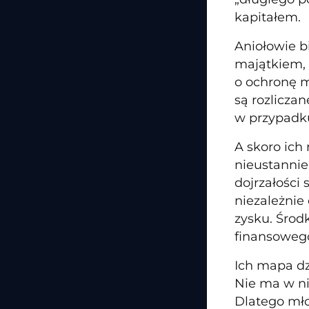
kapitałem.
Aniołowie b
majątkiem, 
o ochronę m
są rozliczan
w przypadk
A skoro ich 
nieustannie
dojrzałości 
niezależnie
zysku. Środk
finansoweg
Ich mapa dz
Nie ma w ni
Dlatego młod