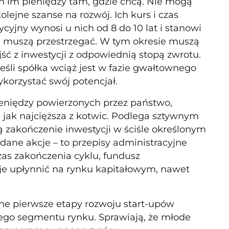
 im pieniędzy tam, gdzie chcą. Nie mogą
olejne szanse na rozwój. Ich kurs i czas
yjny wynosi u nich od 8 do 10 lat i stanowi
ej muszą przestrzegać. W tym okresie muszą
ść z inwestycji z odpowiednią stopą zwrotu.
śli spółka wciąż jest w fazie gwałtownego
ykorzystać swój potencjał.
pieniędzy powierzonych przez państwo,
 jak najcięższa z kotwic. Podlega sztywnym
 zakończenie inwestycji w ściśle określonym
dane akcje – to przepisy administracyjne
zas zakończenia cyklu, fundusz
je upłynnić na rynku kapitałowym, nawet
ażne pierwsze etapy rozwoju start-upów
ałego segmentu rynku. Sprawiają, że młode