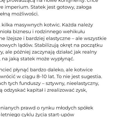
 mapę prowadzącą na nowe kontynenty: chce
 imperium. Statek jest gotowy, załoga
ełną możliwości.
t kilka masywnych kotwic. Każda należy
anioła biznesu i rodzinnego wehikułu
e lżejsze i bardziej elastyczne – ale wszystkie
 nowych lądów. Stabilizują okręt na początku
 ale później zaczynają działać jak realny
, na jaką statek może wypłynąć.
hcieć płynąć bardzo daleko, ale kotwice
cić w ciągu 8–10 lat. To nie jest sugestia.
ch tych funduszy – sztywny, nieelastyczny,
odzyskać kapitał i zrealizować zysk,
ocenianych prawd o rynku młodych spółek
-letniego cyklu życia start-upów