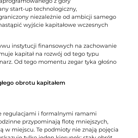
– zaprogramowanego z góry
any start-up technologiczny,
ograniczony niezależnie od ambicji samego
 nastąpić wyjście kapitałowe wczesnych
ywu instytucji finansowych na zachowanie
jmuje kapitał na rozwój od tego typu
narz. Od tego momentu zegar tyka głośno
iągłego obrotu kapitałem
ne regulacjami i formalnymi ramami
rodzinne przypominają flotę mniejszych,
ją w miejscu. Te podmioty nie znają pojęcia
skazuje tylko jeden kierunek: stały obrót