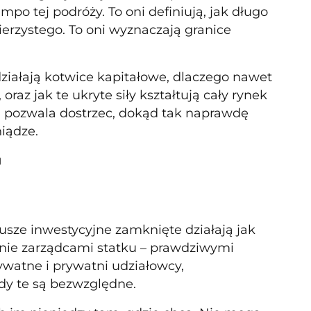
po tej podróży. To oni definiują, jak długo
erzystego. To oni wyznaczają granice
iałają kotwice kapitałowe, dlaczego nawet
 oraz jak te ukryte siły kształtują cały rynek
 pozwala dostrzec, dokąd tak naprawdę
iądze.
u
dusze inwestycyjne zamknięte działają jak
dynie zarządcami statku – prawdziwymi
rywatne i prywatni udziałowcy,
ady te są bezwzględne.