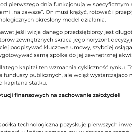
 od pierwszego dnia funkcjonują w specyficznym r
kami „na zawsze”. On musi krążyć, rotować i przep
nologicznych określony model działania.
nawet jeśli wizja danego przedsiębiorcy jest dług
torów zewnętrznych skraca jego horyzont decyzyjn
bciej podpisywać kluczowe umowy, szybciej osiąg
zygotowywać samą spółkę do jej zewnętrznej akwiz
dlatego kapitał ten wzmacnia cykliczność rynku. To
je funduszy publicznych, ale wciąż wystarczająco 
d kapitana statku.
tucji finansowych na zachowanie założycieli
półka technologiczna pozyskuje pierwszych inwest