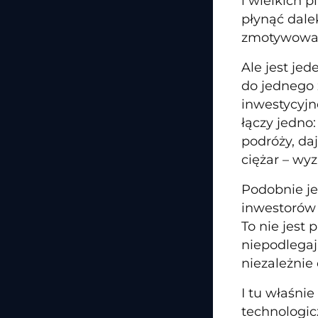
i wielkich 
płynąć dale
zmotywowana
Ale jest je
do jednego 
inwestycyjne
łączy jedno
podróży, da
ciężar – wy
Podobnie je
inwestorów 
To nie jest
niepodlegaj
niezależnie
I tu właśni
technologic