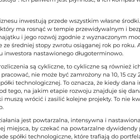
iznesu inwestują przede wszystkim własne środki
który ma rosnąć w tempie przewidywalnym i bez
ajątku i jego rozwój zgodnie z wyznaczonym mode
e ze średniej stopy zwrotu osiąganej rok po roku. A
u inwestora nastawionego długoterminowo.
rozliczenia są cykliczne, to cykliczne są również 
 pracować, nie może być zamrożony na 10, 15 czy 
spółki technologicznej. To oznacza, że kiedy dana
 od tego, na jakim etapie rozwoju znajduje się da
i muszą wrócić i zasilić kolejne projekty. To nie k
o.
iałania jest powtarzalna, intensywna i nastawiona
ej miejsca, by czekać na powtarzalne dywidendy pł
e spółki technologiczne, które trafiają do portfela