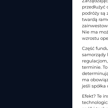
Zarządzając
przedłużyć c
podróży są 
twardą ramę
zainwestowa
Nie ma możl
wzrostu ope
Część fundu
samorządy l
regulacjom,
terminie. T
determinują
ma obowiąze
jeśli spółka
Efekt? Te i
technologic