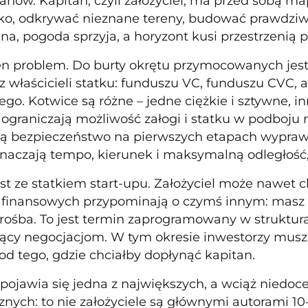
planów. Kapitan, czyli założyciel, ma przed sobą
ko, odkrywać nieznane tereny, budować prawdziwe
, pogoda sprzyja, a horyzont kusi przestrzenią p
den problem. Do burty okrętu przymocowanych jes
z właścicieli statku: funduszu VC, funduszu CVC, 
go. Kotwice są różne – jedne ciężkie i sztywne, inn
: ograniczają możliwość załogi i statku w podboju
ją bezpieczeństwo na pierwszych etapach wyprawy,
znaczają tempo, kierunek i maksymalną odległość
st ze statkiem start-upu. Założyciel może nawet c
finansowych przypominają o czymś innym: masz wró
 prośba. To jest termin zaprogramowany w struktura
ący negocjacjom. W tym okresie inwestorzy muszą 
 od tego, gdzie chciałby dopłynąć kapitan.
e pojawia się jedna z największych, a wciąż nied
znych: to nie założyciele są głównymi autorami 10