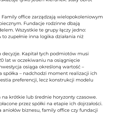
. Family office zarządzają wielopokoleniowym
piecznym. Fundacje rodzinne dbają
lem. Wszystkie te grupy łączy jedno:
 to zupełnie inna logika działania niż
ich decyzje. Kapitał tych podmiotów musi
20 lat w oczekiwaniu na osiągnięcie
 inwestycja osiąga określoną wartość –
na spółka – nadchodzi moment realizacji ich
westia preferencji, lecz konstrukcji modelu
 na krótkie lub średnie horyzonty czasowe.
acone przez spółki na etapie ich dojrzałości.
 aniołów biznesu, family office czy fundacji