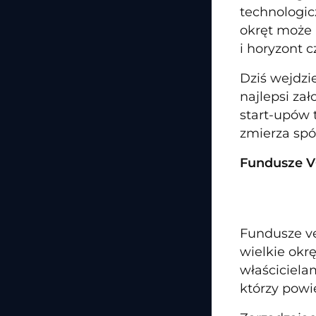
technologic
okręt może 
i horyzont c
Dziś wejdzi
najlepsi zał
start-upów
zmierza spó
Fundusze VC
Fundusze ve
wielkie okr
właścicielam
którzy powi