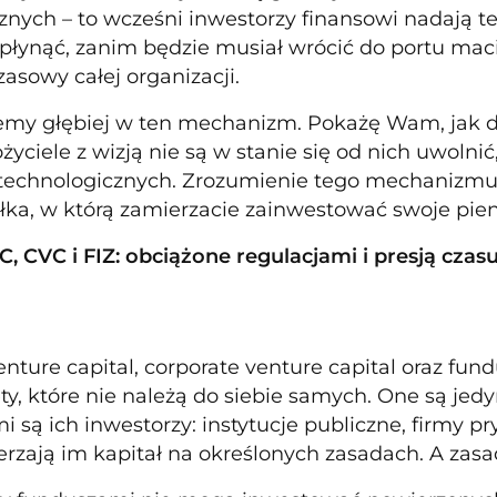
znych – to wcześni inwestorzy finansowi nadają tem
płynąć, zanim będzie musiał wrócić do portu maci
zasowy całej organizacji.
emy głębiej w ten mechanizm. Pokażę Wam, jak dz
ożyciele z wizją nie są w stanie się od nich uwolnić,
 technologicznych. Zrozumienie tego mechanizmu
łka, w którą zamierzacie zainwestować swoje pien
, CVC i FIZ: obciążone regulacjami i presją czas
nture capital, corporate venture capital oraz fun
ęty, które nie należą do siebie samych. One są je
i są ich inwestorzy: instytucje publiczne, firmy p
erzają im kapitał na określonych zasadach. A zas