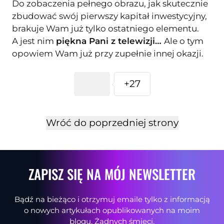
Do zobaczenia pełnego obrazu, jak skutecznie
zbudować swój pierwszy kapitał inwestycyjny,
brakuje Wam już tylko ostatniego elementu.
A jest nim
piękna Pani z telewizji…
Ale o tym
opowiem Wam już przy zupełnie innej okazji.
+27
Wróć do poprzedniej strony
ZAPISZ SIĘ NA MÓJ NEWSLETTER
Bądź na bieżąco i otrzymuj emaile tylko z informacją
o nowych artykułach opublikowanych na moim
blogu. Żadnych śmieci.