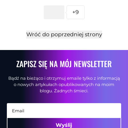
+9
Wróć do poprzedniej strony
ZAPISZ SIĘ NA MÓJ NEWSLETTER
Bądź na bieżąco i otrzymuj emaile tylko z informacją
o nowych artykułach opublikowanych na moim
blogu. Żadnych śmieci.
Wyślij