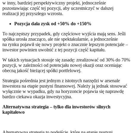
w inny, bardziej perspektywiczny projekt, jednocześnie
pozostawiając część tej pozycji, aby uczestniczyć w dalszej
realizacji jej przyszłego wzrostu.
Pozycja dała zysk od +50% do +150%
To najczęstszy przypadek, gdy częściowe wyjścia mają sens. Jeśli
spółka urosła znacząco, ale nie spektakularnie, a jednocześnie
na rynku pojawił się nowy projekt o znacznie lepszym potencjale –
inwestor powinien uwolnić z tej pozycji część kapitału.
W takich sytuacjach stosuje się zasadę: zrealizować od 30% do 70%
pozycji, w zależności od potencjału nowej okazji oraz oceniając
obecną jakość bieżącej spółki portfelowej.
Strategia pośrednia jest jednym z istotnych narzędzi w arsenale
inwestora na etapie pustyni finansowej. Należy ją jednak stosować
wyłącznie w wypadku, gdy na horyzoncie pojawia się naprawdę
bardzo ciekawa okazja inwestycyjna.
Alternatywna strategia – tylko dla inwestorów silnych
kapitałowo
Alternatywna strategia to podejście, które na etapie pustyni