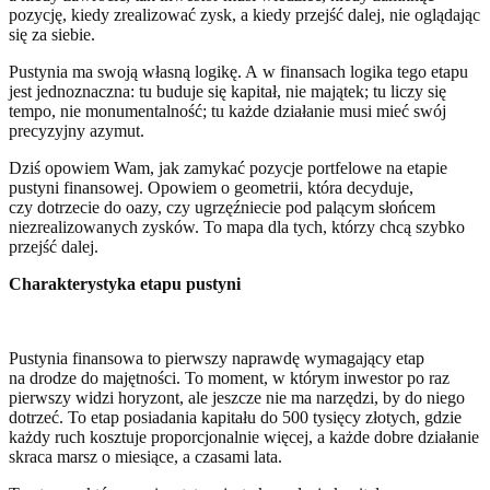
pozycję, kiedy zrealizować zysk, a kiedy przejść dalej, nie oglądając
się za siebie.
Pustynia ma swoją własną logikę. A w finansach logika tego etapu
jest jednoznaczna: tu buduje się kapitał, nie majątek; tu liczy się
tempo, nie monumentalność; tu każde działanie musi mieć swój
precyzyjny azymut.
Dziś opowiem Wam, jak zamykać pozycje portfelowe na etapie
pustyni finansowej. Opowiem o geometrii, która decyduje,
czy dotrzecie do oazy, czy ugrzęźniecie pod palącym słońcem
niezrealizowanych zysków. To mapa dla tych, którzy chcą szybko
przejść dalej.
Charakterystyka etapu pustyni
Pustynia finansowa to pierwszy naprawdę wymagający etap
na drodze do majętności. To moment, w którym inwestor po raz
pierwszy widzi horyzont, ale jeszcze nie ma narzędzi, by do niego
dotrzeć. To etap posiadania kapitału do 500 tysięcy złotych, gdzie
każdy ruch kosztuje proporcjonalnie więcej, a każde dobre działanie
skraca marsz o miesiące, a czasami lata.