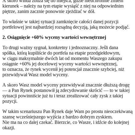
A skoro winda zbliża się do miejsca, gdzie nieuchronnie zmieni
kierunek – należy na tym etapie wysiąść z niej na odpowiednim
piętrze, zanim zacznie ponownie zjeżdżać w dół.
To właśnie w takiej sytuacji zamknięcie całości danej pozycji
portfelowej jest najbardziej rozsądną decyzją, jaką możecie podjąć.
2. Osiągnięcie +60% wyceny wartości wewnętrznej
To drugi ważny sygnał, konkretny i jednoznaczny. Jeśli dana
spółka, którą kupiliście do portfela na etapie przedgiełdowym,
w ciągu maksymalnie dwóch lat od momentu Waszego zakupu
osiągnie +60% jej docelowej wyceny wartości wewnętrznej,
to oznacza, że rynek wycenił jej potencjał znacznie szybciej, niż
przewidywał Wasz model wyceny.
A skoro Wasz model wyceny przewidywał znacznie dłuższą drogę
— a Pan Rynek postanowił ją zdecydowanie skrócić — to w takiej
sytuacji powinniście już tu i teraz zrealizować cały zysk z takiej
pozycji.
W takim scenariuszu Pan Rynek daje Wam po prostu nieoczekiwaną
szansę wcześniejszego wyjścia z bardzo dobrym zyskiem.
Nie ma na co dalej czekać. Bierzcie, co Wasze, i idźcie do kolejnej
okazji.