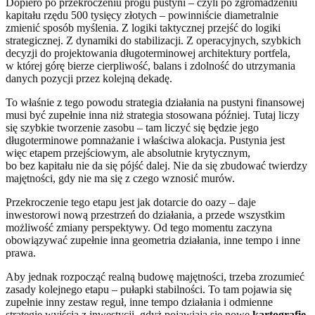
Dopiero po przekroczeniu progu pustyni – czyli po zgromadzeniu
kapitału rzędu 500 tysięcy złotych – powinniście diametralnie
zmienić sposób myślenia. Z logiki taktycznej przejść do logiki
strategicznej. Z dynamiki do stabilizacji. Z operacyjnych, szybkich
decyzji do projektowania długoterminowej architektury portfela,
w której górę bierze cierpliwość, balans i zdolność do utrzymania
danych pozycji przez kolejną dekadę.
To właśnie z tego powodu strategia działania na pustyni finansowej
musi być zupełnie inna niż strategia stosowana później. Tutaj liczy
się szybkie tworzenie zasobu – tam liczyć się będzie jego
długoterminowe pomnażanie i właściwa alokacja. Pustynia jest
więc etapem przejściowym, ale absolutnie krytycznym,
bo bez kapitału nie da się pójść dalej. Nie da się zbudować twierdzy
majętności, gdy nie ma się z czego wznosić murów.
Przekroczenie tego etapu jest jak dotarcie do oazy – daje
inwestorowi nową przestrzeń do działania, a przede wszystkim
możliwość zmiany perspektywy. Od tego momentu zaczyna
obowiązywać zupełnie inna geometria działania, inne tempo i inne
prawa.
Aby jednak rozpocząć realną budowę majętności, trzeba zrozumieć
zasady kolejnego etapu – pułapki stabilności. To tam pojawia się
zupełnie inny zestaw reguł, inne tempo działania i odmienne
strategie wyjścia z inwestycji, gdyż pojawiają się nowe
kartografie