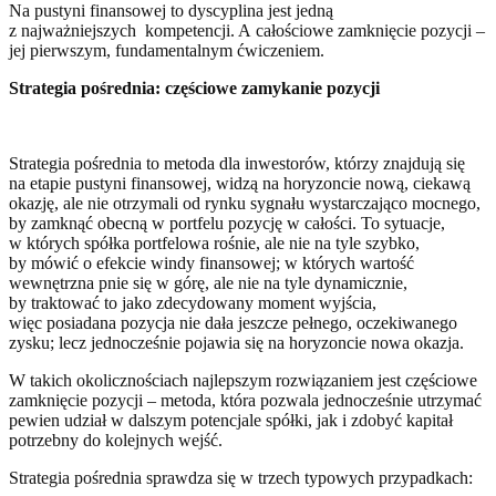
Na pustyni finansowej to dyscyplina jest jedną
z najważniejszych kompetencji. A całościowe zamknięcie pozycji –
jej pierwszym, fundamentalnym ćwiczeniem.
Strategia pośrednia: częściowe zamykanie pozycji
Strategia pośrednia to metoda dla inwestorów, którzy znajdują się
na etapie pustyni finansowej, widzą na horyzoncie nową, ciekawą
okazję, ale nie otrzymali od rynku sygnału wystarczająco mocnego,
by zamknąć obecną w portfelu pozycję w całości. To sytuacje,
w których spółka portfelowa rośnie, ale nie na tyle szybko,
by mówić o efekcie windy finansowej; w których wartość
wewnętrzna pnie się w górę, ale nie na tyle dynamicznie,
by traktować to jako zdecydowany moment wyjścia,
więc posiadana pozycja nie dała jeszcze pełnego, oczekiwanego
zysku; lecz jednocześnie pojawia się na horyzoncie nowa okazja.
W takich okolicznościach najlepszym rozwiązaniem jest częściowe
zamknięcie pozycji – metoda, która pozwala jednocześnie utrzymać
pewien udział w dalszym potencjale spółki, jak i zdobyć kapitał
potrzebny do kolejnych wejść.
Strategia pośrednia sprawdza się w trzech typowych przypadkach: