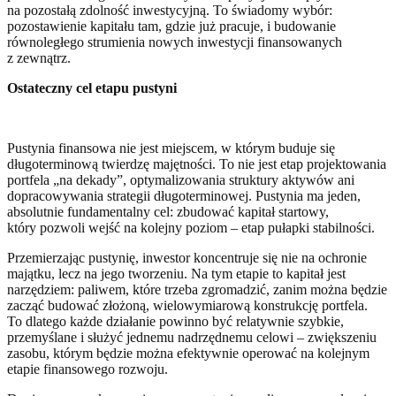
na pozostałą zdolność inwestycyjną. To świadomy wybór:
pozostawienie kapitału tam, gdzie już pracuje, i budowanie
równoległego strumienia nowych inwestycji finansowanych
z zewnątrz.
Ostateczny cel etapu pustyni
Pustynia finansowa nie jest miejscem, w którym buduje się
długoterminową twierdzę majętności. To nie jest etap projektowania
portfela „na dekady”, optymalizowania struktury aktywów ani
dopracowywania strategii długoterminowej. Pustynia ma jeden,
absolutnie fundamentalny cel: zbudować kapitał startowy,
który pozwoli wejść na kolejny poziom – etap pułapki stabilności.
Przemierzając pustynię, inwestor koncentruje się nie na ochronie
majątku, lecz na jego tworzeniu. Na tym etapie to kapitał jest
narzędziem: paliwem, które trzeba zgromadzić, zanim można będzie
zacząć budować złożoną, wielowymiarową konstrukcję portfela.
To dlatego każde działanie powinno być relatywnie szybkie,
przemyślane i służyć jednemu nadrzędnemu celowi – zwiększeniu
zasobu, którym będzie można efektywnie operować na kolejnym
etapie finansowego rozwoju.