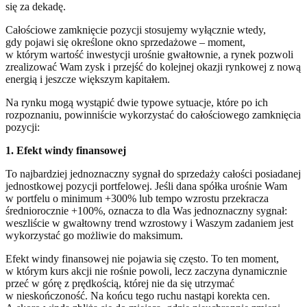
się za dekadę.
Całościowe zamknięcie pozycji stosujemy wyłącznie wtedy,
gdy pojawi się określone okno sprzedażowe – moment,
w którym wartość inwestycji urośnie gwałtownie, a rynek pozwoli
zrealizować Wam zysk i przejść do kolejnej okazji rynkowej z nową
energią i jeszcze większym kapitałem.
Na rynku mogą wystąpić dwie typowe sytuacje, które po ich
rozpoznaniu, powinniście wykorzystać do całościowego zamknięcia
pozycji:
1. Efekt windy finansowej
To najbardziej jednoznaczny sygnał do sprzedaży całości posiadanej
jednostkowej pozycji portfelowej. Jeśli dana spółka urośnie Wam
w portfelu o minimum +300% lub tempo wzrostu przekracza
średniorocznie +100%, oznacza to dla Was jednoznaczny sygnał:
weszliście w gwałtowny trend wzrostowy i Waszym zadaniem jest
wykorzystać go możliwie do maksimum.
Efekt windy finansowej nie pojawia się często. To ten moment,
w którym kurs akcji nie rośnie powoli, lecz zaczyna dynamicznie
przeć w górę z prędkością, której nie da się utrzymać
w nieskończoność. Na końcu tego ruchu nastąpi korekta cen.