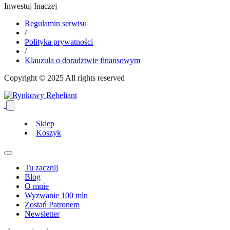
Inwestuj
Inacz
e
j
Regulamin serwisu
/
Polityka prywatności
/
Klauzula o doradztwie finansowym
Copyright © 2025 All rights reserved
Sklep
Koszyk
Tu zacznij
Blog
O mnie
Wyzwanie 100 mln
Zostań Patronem
Newsletter