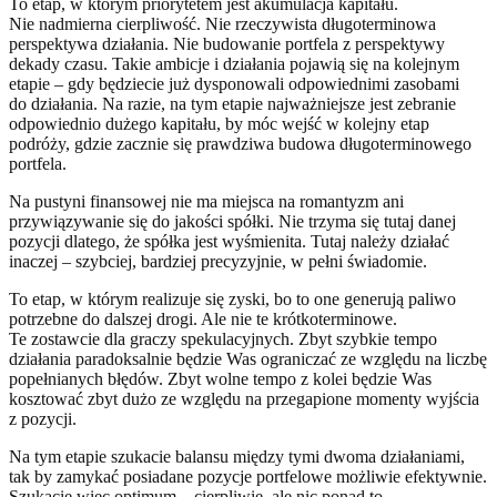
To etap, w którym priorytetem jest akumulacja kapitału.
Nie nadmierna cierpliwość. Nie rzeczywista długoterminowa
perspektywa działania. Nie budowanie portfela z perspektywy
dekady czasu. Takie ambicje i działania pojawią się na kolejnym
etapie – gdy będziecie już dysponowali odpowiednimi zasobami
do działania. Na razie, na tym etapie najważniejsze jest zebranie
odpowiednio dużego kapitału, by móc wejść w kolejny etap
podróży, gdzie zacznie się prawdziwa budowa długoterminowego
portfela.
Na pustyni finansowej nie ma miejsca na romantyzm ani
przywiązywanie się do jakości spółki. Nie trzyma się tutaj danej
pozycji dlatego, że spółka jest wyśmienita. Tutaj należy działać
inaczej – szybciej, bardziej precyzyjnie, w pełni świadomie.
To etap, w którym realizuje się zyski, bo to one generują paliwo
potrzebne do dalszej drogi. Ale nie te krótkoterminowe.
Te zostawcie dla graczy spekulacyjnych. Zbyt szybkie tempo
działania paradoksalnie będzie Was ograniczać ze względu na liczbę
popełnianych błędów. Zbyt wolne tempo z kolei będzie Was
kosztować zbyt dużo ze względu na przegapione momenty wyjścia
z pozycji.
Na tym etapie szukacie balansu między tymi dwoma działaniami,
tak by zamykać posiadane pozycje portfelowe możliwie efektywnie.
Szukacie więc optimum – cierpliwie, ale nic ponad to.