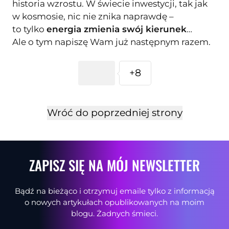
historia wzrostu. W świecie inwestycji, tak jak
w kosmosie, nic nie znika naprawdę –
to tylko
energia zmienia swój kierunek
…
Ale o tym napiszę Wam już następnym razem.
+8
Wróć do poprzedniej strony
ZAPISZ SIĘ NA MÓJ NEWSLETTER
Bądź na bieżąco i otrzymuj emaile tylko z informacją
o nowych artykułach opublikowanych na moim
blogu. Żadnych śmieci.