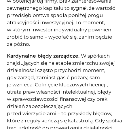
w potencjał tej firmy. Brak zainteresowania
zewnętrznego kapitału to sygnał, że wartość
przedsiębiorstwa spadła poniżej progu
atrakcyjności inwestycyjnej. To moment,
w którym inwestor indywidualny powinien
zrobić to samo – wycofać się, zanim będzie
za późno.
Kardynalne błędy zarządcze.
W spółkach
znajdujących się na etapie zmierzchu swojej
działalności często przychodzi moment,
gdy zarząd, zamiast gasić pożary, sam
je wznieca. Cofnięcie kluczowych licencji,
utrata praw własności intelektualnej, błędy
w sprawozdawczości finansowej czy brak
działań zabezpieczających
przed wierzycielami – to przykłady błędów,
które z reguły kończą się katastrofą. Gdy spółka
traci zdolność do prowadzenia działalności