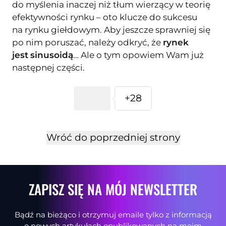
do myślenia inaczej niż tłum wierzący w teorię
efektywności rynku – oto klucze do sukcesu
na rynku giełdowym. Aby jeszcze sprawniej się
po nim poruszać, należy odkryć, że
rynek
jest
sinusoidą
… Ale o tym opowiem Wam już
następnej części.
+28
Wróć do poprzedniej strony
ZAPISZ SIĘ NA MÓJ NEWSLETTER
Bądź na bieżąco i otrzymuj emaile tylko z informacją
o nowych artykułach opublikowanych na moim