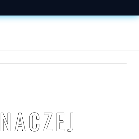
INACZ
E
J