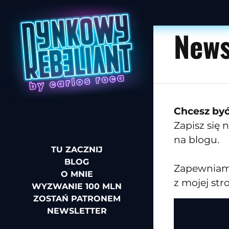
News
Chcesz być
Zapisz się
na blogu.
TU ZACZNIJ
BLOG
Zapewniam 
O MNIE
z mojej str
WYZWANIE 100 MLN
ZOSTAŃ PATRONEM
NEWSLETTER