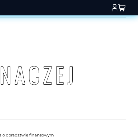
INACZ
E
J
a o doradztwie finansowym