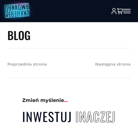
BLOG
Poprzednia strona
Następna strona
Zmień myślenie
...
INWESTUJ
INACZ
E
J